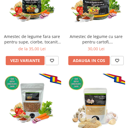
Amestec de legume fara sare
Amestec de legume cu sare
pentru supe, ciorbe, tocanite
pentru cartofi,
si mancaruri scazute
sandwichuri, salate sau oua
de la 35,00 Lei
30,00 Lei
VEZI VARIANTE
ADAUGA IN COS