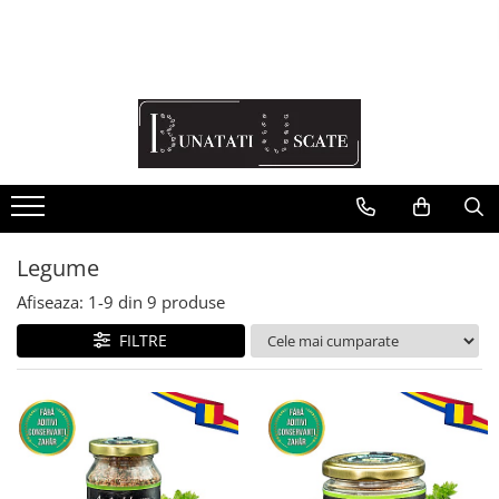
Recomandări Mihaela Faur
Legume
Ceaiuri
Condimente
Fructe
Pulberi
Legume
Afiseaza:
1-
9
din
9
produse
FILTRE