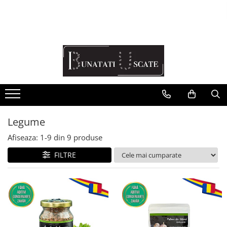
Recomandări Mihaela Faur
Legume
Ceaiuri
Condimente
Fructe
Pulberi
Legume
Afiseaza:
1-
9
din
9
produse
FILTRE