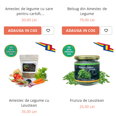
Amestec de legume cu sare
Belsug din Amestec de
pentru cartofi,
Legume
sandwichuri, salate sau oua
30,00 Lei
79,00 Lei
ADAUGA IN COS
ADAUGA IN COS
Amestec de Legume cu
Frunza de Leustean
Leustean
25,00 Lei
35,00 Lei