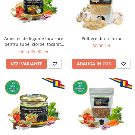
Amestec de legume fara sare
Pulbere din Usturoi
pentru supe, ciorbe, tocanite
30,00 Lei
si mancaruri scazute
de la 35,00 Lei
VEZI VARIANTE
ADAUGA IN COS