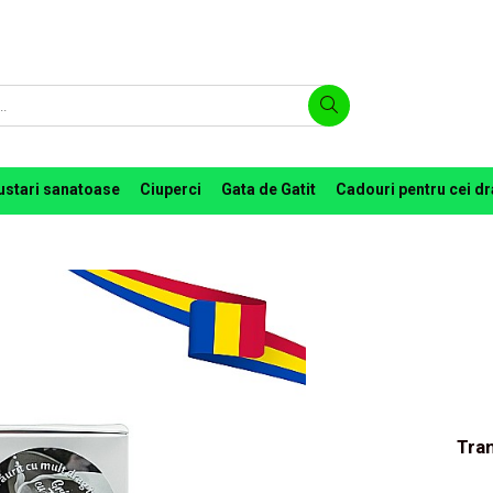
ustari sanatoase
Ciuperci
Gata de Gatit
Cadouri pentru cei dr
Tran