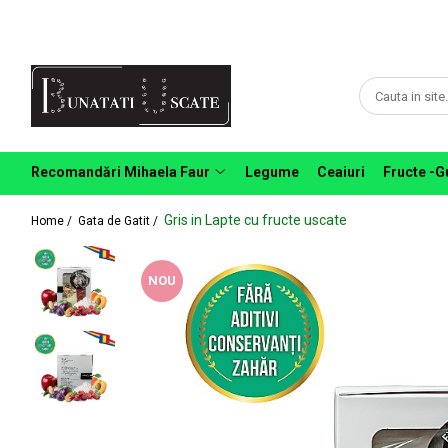
Recomandări Mihaela Faur
Legume
Ceaiuri
Condimente
Recomandări Mihaela Faur
Legume
Ceaiuri
Fructe -G
Fructe
Gris in Lapte cu fructe uscate
Home /
Gata de Gatit /
Pulberi
NOU