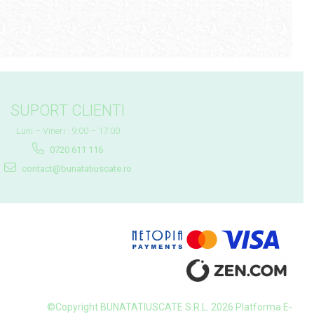
SUPORT CLIENTI
Luni – Vineri : 9:00 – 17:00
0720 611 116
contact@bunatatiuscate.ro
©Copyright BUNATATIUSCATE S.R.L. 2026
Platforma E-