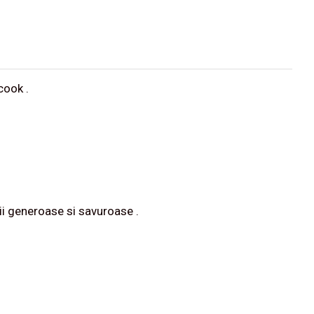
cook .
tii generoase si savuroase .