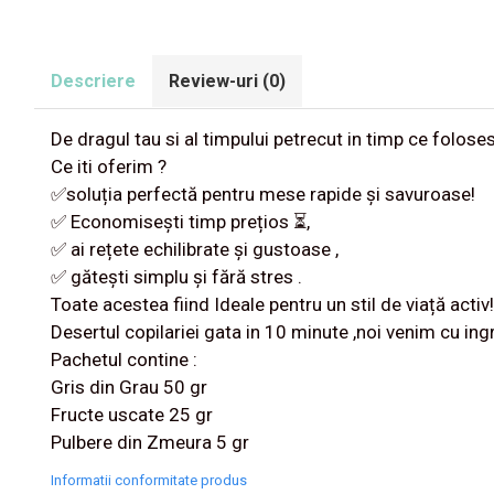
Descriere
Review-uri
(0)
De dragul tau si al timpului petrecut in timp ce folo
Ce iti oferim ?
✅soluția perfectă pentru mese rapide și savuroase!
✅ Economisești timp prețios ⏳,
✅ ai rețete echilibrate și gustoase ️,
✅ gătești simplu și fără stres ‍.
Toate acestea fiind Ideale pentru un stil de viață activ!
Desertul copilariei gata in 10 minute ,noi venim cu ing
Pachetul contine :
Gris din Grau 50 gr
Fructe uscate 25 gr
Pulbere din Zmeura 5 gr
Informatii conformitate produs