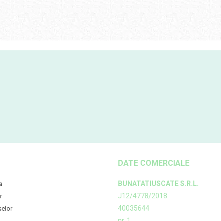
DATE COMERCIALE
BUNATATIUSCATE S.R.L.
a
J12/4778/2018
r
40035644
selor
nr. 1