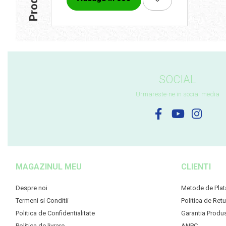
SOCIAL
Urmareste-ne in social media
MAGAZINUL MEU
CLIENTI
Despre noi
Metode de Plat
Termeni si Conditii
Politica de Retu
Politica de Confidentialitate
Garantia Produ
Politica de livrare
ANPC