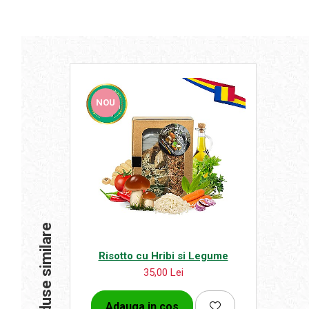
NOU
Produse similare
Risotto cu Hribi si Legume
35,00 Lei
Adauga in cos