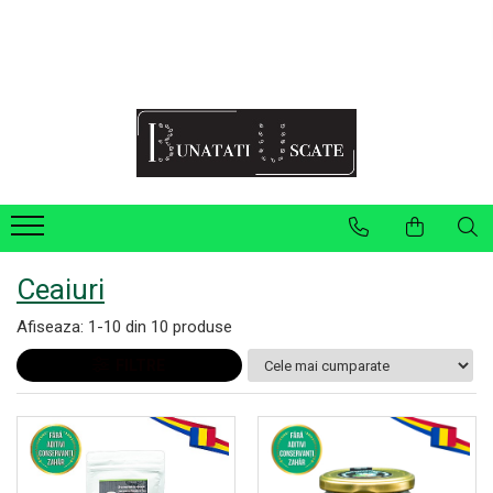
Recomandări Mihaela Faur
Legume
Ceaiuri
Condimente
Fructe
Pulberi
Ceaiuri
Afiseaza:
1-
10
din
10
produse
FILTRE