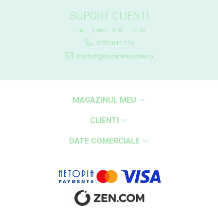
SUPORT CLIENTI
Luni – Vineri : 9:00 – 17:00
0720 611 116
contact@bunatatiuscate.ro
MAGAZINUL MEU
CLIENTI
DATE COMERCIALE