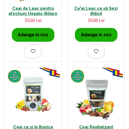
Ceai de Leac pentru
Ce'ai Leac ca să Șezi
afectiuni Hepato-Biliare
Blând
35,00 Lei
35,00 Lei
Adauga in cos
Adauga in cos
Ceai ca si la Bunica
Ceai Revitalizant