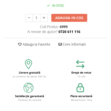
IN STOC
ADAUGA IN COS
Cod Produs:
6999
Ai nevoie de ajutor?
0720 611 116
Adauga la Favorite
Cere informatii
Livrare gratuită
Drept de retur
La comenzi de peste 350 lei.
15 zile
Satisfacție garantată
Plata securizată
Produse de calitate
MasterCard / Visa