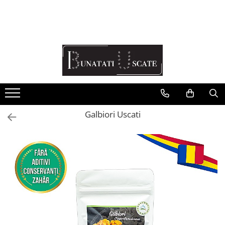
Recomandări Mihaela Faur
Legume
Ceaiuri
Condimente
Fructe
Galbiori Uscati
Pulberi