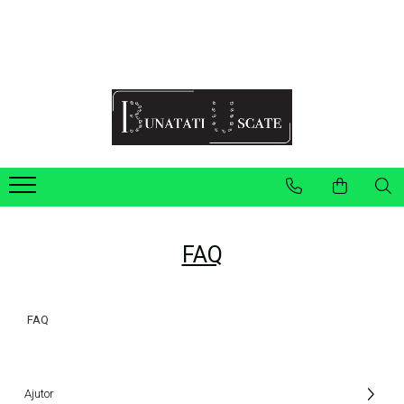
Recomandări Mihaela Faur
Legume
Ceaiuri
Condimente
Fructe
Pulberi
FAQ
FAQ
Ajutor