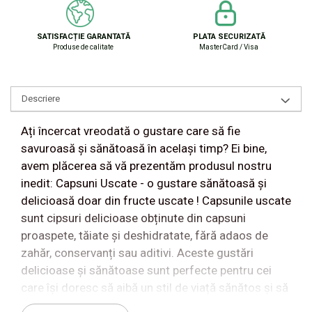
SATISFACȚIE GARANTATĂ
PLATA SECURIZATĂ
Produse de calitate
MasterCard / Visa
Descriere
Ați încercat vreodată o gustare care să fie
savuroasă și sănătoasă în același timp? Ei bine,
avem plăcerea să vă prezentăm produsul nostru
inedit: Capsuni Uscate - o gustare sănătoasă și
delicioasă doar din fructe uscate ! Capsunile uscate
sunt cipsuri delicioase obținute din capsuni
proaspete, tăiate și deshidratate, fără adaos de
zahăr, conservanți sau aditivi. Aceste gustări
delicioase și sănătoase sunt perfecte pentru cei
care își doresc să aibă un stil de viață sănătos și să
se bucure de gustări gustoase în același timp.