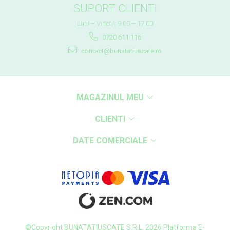
SUPORT CLIENTI
Luni – Vineri : 9:00 – 17:00
0720 611 116
contact@bunatatiuscate.ro
MAGAZINUL MEU
CLIENTI
DATE COMERCIALE
©Copyright BUNATATIUSCATE S.R.L. 2026
Platforma E-