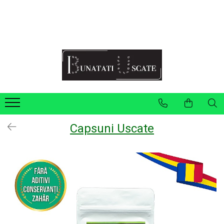
Recomandări Mihaela Faur
Legume
Ceaiuri
Condimente
Fructe
Pulberi
Capsuni Uscate