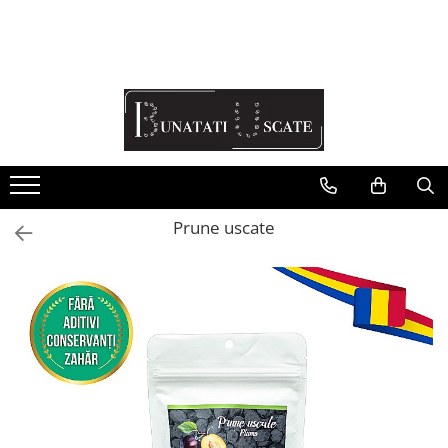
Recomandări Mihaela Faur
Legume
Ceaiuri
Condimente
Fructe
Prune uscate
Pulberi