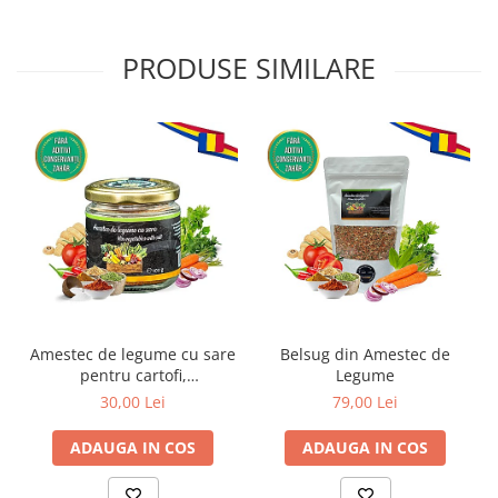
PRODUSE SIMILARE
Amestec de legume cu sare
Belsug din Amestec de
pentru cartofi,
Legume
sandwichuri, salate sau oua
30,00 Lei
79,00 Lei
ADAUGA IN COS
ADAUGA IN COS