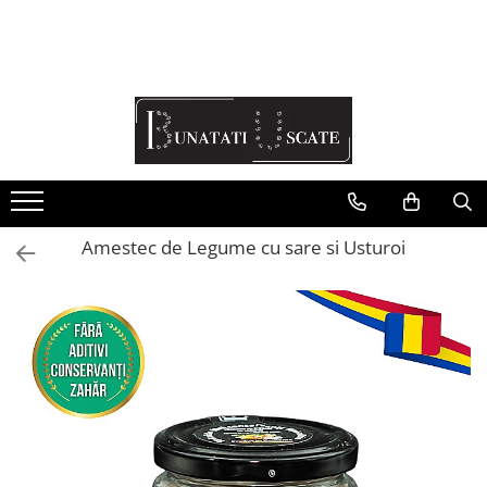
Recomandări Mihaela Faur
Legume
Ceaiuri
Condimente
Fructe
Amestec de Legume cu sare si Usturoi
Pulberi