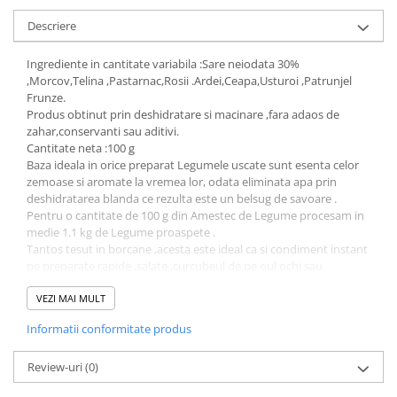
Descriere
Ingrediente in cantitate variabila :Sare neiodata 30%
,Morcov,Telina ,Pastarnac,Rosii .Ardei,Ceapa,Usturoi ,Patrunjel
Frunze.
Produs obtinut prin deshidratare si macinare ,fara adaos de
zahar,conservanti sau aditivi.
Cantitate neta :100 g
Baza ideala in orice preparat Legumele uscate sunt esenta celor
zemoase si aromate la vremea lor, odata eliminata apa prin
deshidratarea blanda ce rezulta este un belsug de savoare .
Pentru o cantitate de 100 g din Amestec de Legume procesam in
medie 1.1 kg de Legume proaspete .
Tantos tesut in borcane ,acesta este ideal ca si condiment instant
pe preparate rapide ,salate .curcubeul de pe oul ochi sau
mozaicul de pe cartofi . :)
Tare drag ne este sa le Faurim toate acestea in Inima Apusenilor .
VEZI MAI MULT
Informatii conformitate produs
Review-uri
(0)