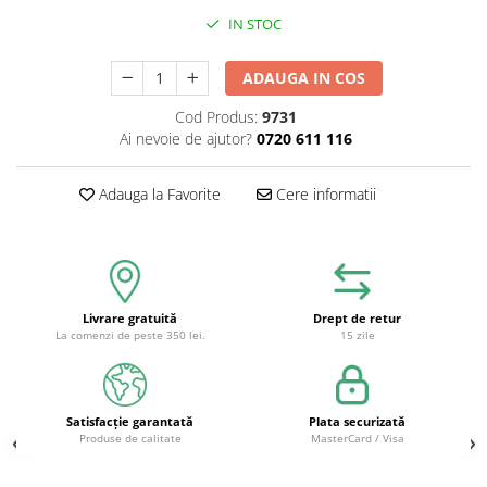
IN STOC
ADAUGA IN COS
Cod Produs:
9731
Ai nevoie de ajutor?
0720 611 116
Adauga la Favorite
Cere informatii
Livrare gratuită
Drept de retur
La comenzi de peste 350 lei.
15 zile
Satisfacție garantată
Plata securizată
Produse de calitate
MasterCard / Visa