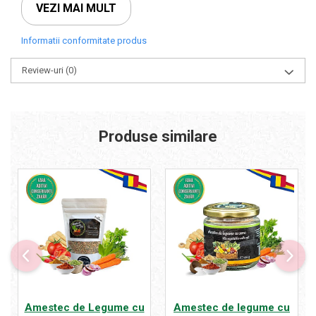
VEZI MAI MULT
Ingrediente in cantitate variabila: Morcov,
Telina,Pastarnac ,Patrunjel, Ardei,Rosii,Ceapa,Frunze
Informatii conformitate produs
Pătrunjel.
Cantitate neta : 250 g
Review-uri
(0)
Baza ideala in orice preparat Legumele uscate sunt
esenta celor zemoase si aromate la vremea lor,
odata eliminata apa prin deshidratarea blanda ce
rezulta este un belsug de savoare .
Produse similare
Pentru o cantitate de 100 g din Amestec de
Legume procesam in medie 1.1 kg de Legume
proaspete .
Tare drag ne este sa le Faurim toate acestea in
Inima Apusenilor .
Amestec de Legume cu
Amestec de legume cu