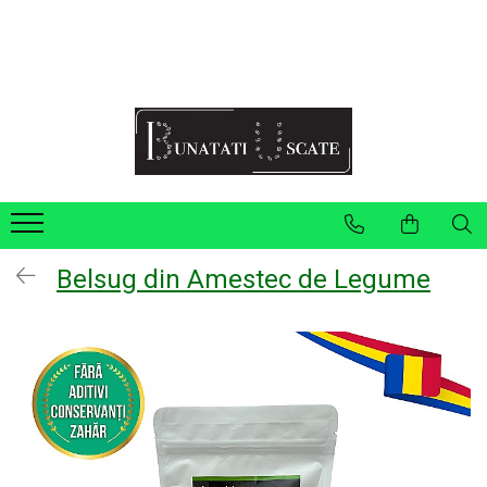
Recomandări Mihaela Faur
Legume
Ceaiuri
Condimente
Fructe
Pulberi
Belsug din Amestec de Legume