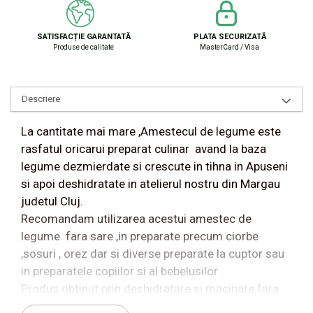
SATISFACȚIE GARANTATĂ
PLATA SECURIZATĂ
Produse de calitate
MasterCard / Visa
Descriere
La cantitate mai mare ,Amestecul de legume este
rasfatul oricarui preparat culinar avand la baza
legume dezmierdate si crescute in tihna in Apuseni
si apoi deshidratate in atelierul nostru din Margau
judetul Cluj.
Recomandam utilizarea acestui amestec de
legume fara sare ,in preparate precum ciorbe
,sosuri , orez dar si diverse preparate la cuptor sau
in preparatele copiilor si al bebelusilor .
Produs obținut prin deshidratare si macinare fara
adaos de zahar ,sare ,conservanti sau aditivi.