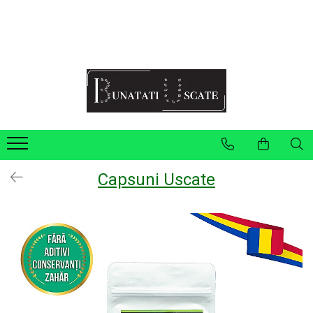
Recomandări Mihaela Faur
Legume
Ceaiuri
Condimente
Fructe
Pulberi
Capsuni Uscate