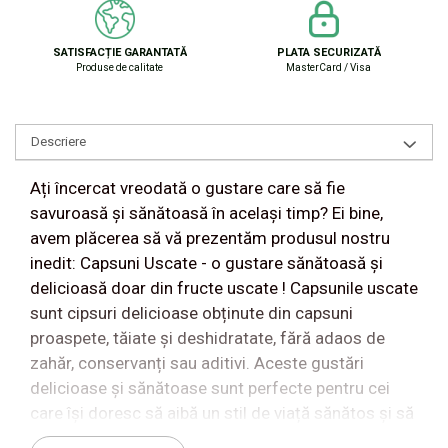
SATISFACȚIE GARANTATĂ
PLATA SECURIZATĂ
Produse de calitate
MasterCard / Visa
Descriere
Ați încercat vreodată o gustare care să fie
savuroasă și sănătoasă în același timp? Ei bine,
avem plăcerea să vă prezentăm produsul nostru
inedit: Capsuni Uscate - o gustare sănătoasă și
delicioasă doar din fructe uscate ! Capsunile uscate
sunt cipsuri delicioase obținute din capsuni
proaspete, tăiate și deshidratate, fără adaos de
zahăr, conservanți sau aditivi. Aceste gustări
delicioase și sănătoase sunt perfecte pentru cei
care își doresc să aibă un stil de viață sănătos și să
se bucure de gustări gustoase în același timp.