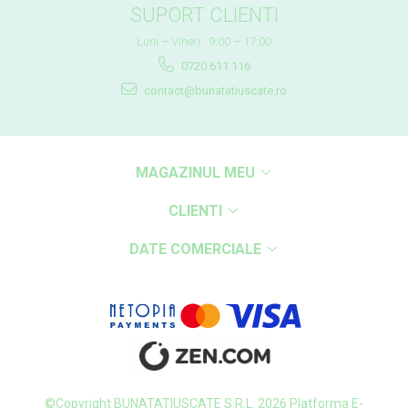
SUPORT CLIENTI
Luni – Vineri : 9:00 – 17:00
0720 611 116
contact@bunatatiuscate.ro
MAGAZINUL MEU
CLIENTI
DATE COMERCIALE
©Copyright BUNATATIUSCATE S.R.L. 2026
Platforma E-