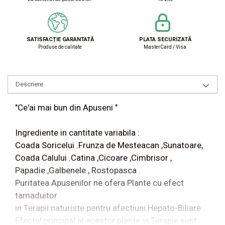
SATISFACȚIE GARANTATĂ
PLATA SECURIZATĂ
Produse de calitate
MasterCard / Visa
Descriere
"Ce'ai mai bun din Apuseni "
Ingrediente in cantitate variabila :
Coada Soricelui .Frunza de Mesteacan ,Sunatoare,
Coada Calului .Catina ,Cicoare ,Cimbrisor ,
Papadie ,Galbenele , Rostopasca .
Puritatea Apusenilor ne ofera Plante cu efect
tamaduitor
in Terapii naturiste pentru afectiuni Hepato-Biliare .
Efectul principal al acestor plante in Terapie sunt