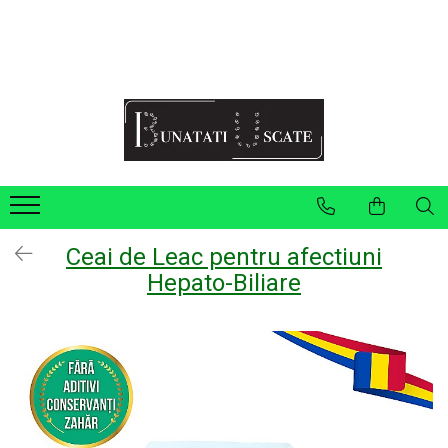
Recomandări Mihaela Faur
Legume
Ceaiuri
Condimente
Fructe
Pulberi
Ceai de Leac pentru afectiuni
Hepato-Biliare