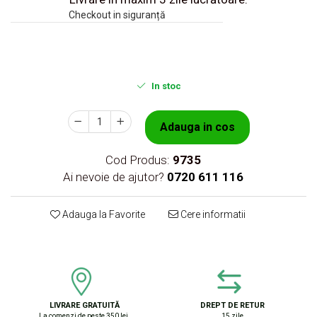
Checkout in siguranță
In stoc
Adauga in cos
Cod Produs:
9735
Ai nevoie de ajutor?
0720 611 116
Adauga la Favorite
Cere informatii
LIVRARE GRATUITĂ
DREPT DE RETUR
La comenzi de peste 350 lei.
15 zile