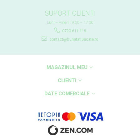
SUPORT CLIENTI
Luni – Vineri : 9:00 – 17:00
0720 611 116
contact@bunatatiuscate.ro
MAGAZINUL MEU
CLIENTI
DATE COMERCIALE