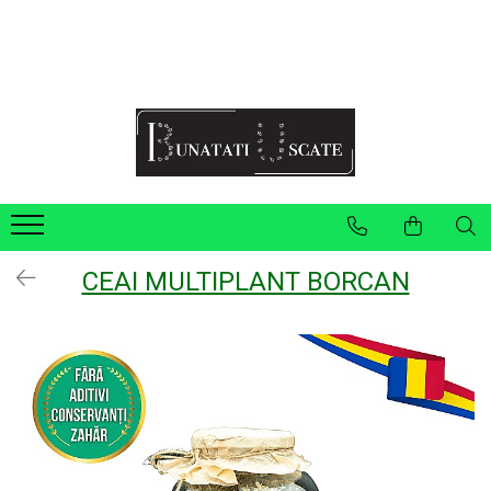
Recomandări Mihaela Faur
Legume
Ceaiuri
Condimente
Fructe
Pulberi
CEAI MULTIPLANT BORCAN