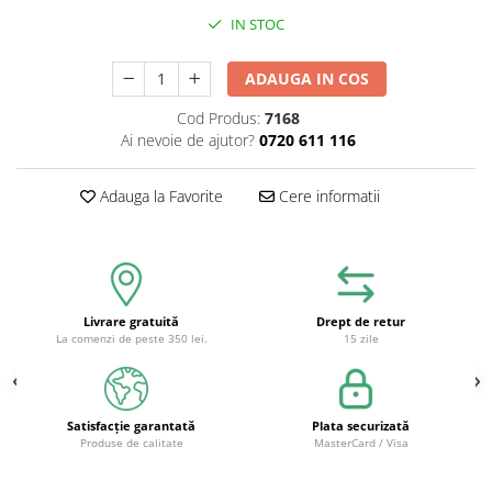
IN STOC
ADAUGA IN COS
Cod Produs:
7168
Ai nevoie de ajutor?
0720 611 116
Adauga la Favorite
Cere informatii
Livrare gratuită
Drept de retur
La comenzi de peste 350 lei.
15 zile
Satisfacție garantată
Plata securizată
Produse de calitate
MasterCard / Visa