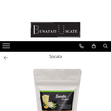
Recomandări Mihaela Faur
Legume
Ceaiuri
Condimente
Fructe
Socata
Pulberi