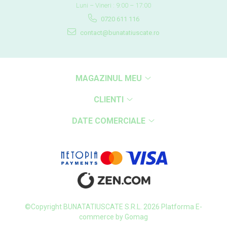
Luni – Vineri : 9:00 – 17:00
0720 611 116
contact@bunatatiuscate.ro
MAGAZINUL MEU
CLIENTI
DATE COMERCIALE
©Copyright BUNATATIUSCATE S.R.L. 2026
Platforma E-
commerce by Gomag