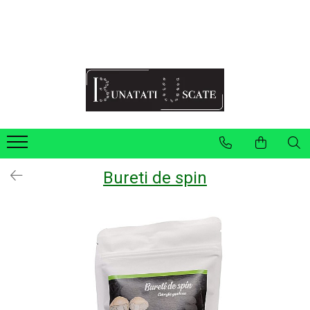
Recomandări Mihaela Faur
Legume
Ceaiuri
Condimente
Fructe
Pulberi
Bureti de spin