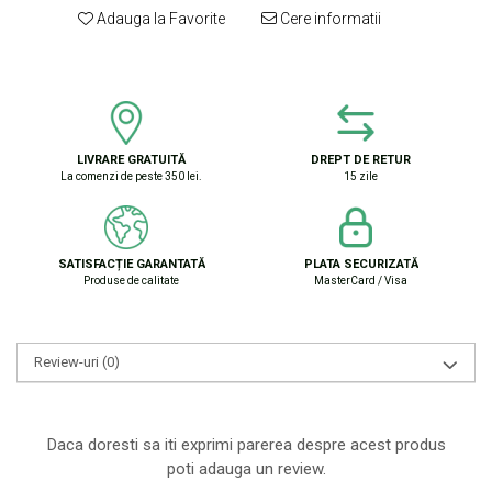
Adauga la Favorite
Cere informatii
LIVRARE GRATUITĂ
DREPT DE RETUR
La comenzi de peste 350 lei.
15 zile
SATISFACȚIE GARANTATĂ
PLATA SECURIZATĂ
Produse de calitate
MasterCard / Visa
Review-uri
(0)
Daca doresti sa iti exprimi parerea despre acest produs
poti adauga un review.