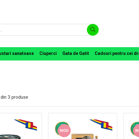
ustari sanatoase
Ciuperci
Gata de Gatit
Cadouri pentru cei dr
din
3
produse
NOU
N