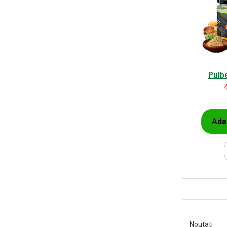
Pulbe
Ada
Noutati