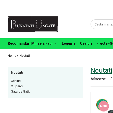
Recomandări Mihaela Faur
Legume
Ceaiuri
Condimente
Recomandări Mihaela Faur
Legume
Ceaiuri
Fructe -G
Fructe
Home /
Noutati
Pulberi
Noutati
Noutati
Afiseaza:
1-
3
Ceaiuri
Ciuperci
Gata de Gatit
NOU