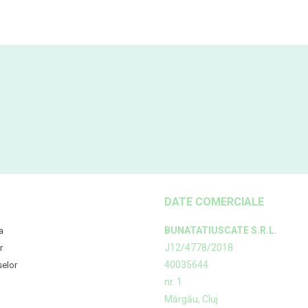
DATE COMERCIALE
BUNATATIUSCATE S.R.L.
a
J12/4778/2018
r
40035644
selor
nr. 1
Mărgău, Cluj