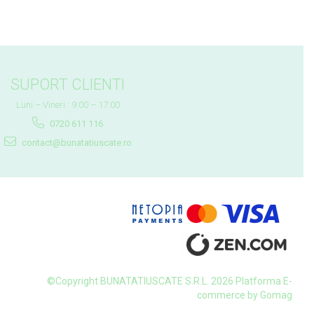
SUPORT CLIENTI
Luni – Vineri : 9:00 – 17:00
0720 611 116
contact@bunatatiuscate.ro
©Copyright BUNATATIUSCATE S.R.L. 2026
Platforma E-
commerce by Gomag