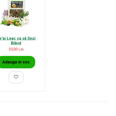
e'ai Leac ca să Șezi
Blând
35,00 Lei
Adauga in cos