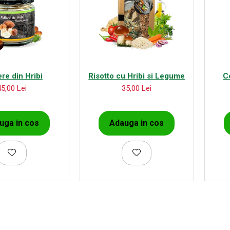
re din Hribi
Risotto cu Hribi si Legume
C
45,00 Lei
35,00 Lei
uga in cos
Adauga in cos