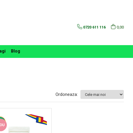
0720 611 116
0,00
agi
Blog
Ordoneaza:
OU