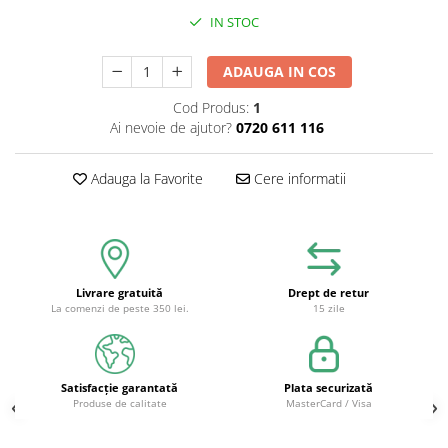
IN STOC
ADAUGA IN COS
Cod Produs:
1
Ai nevoie de ajutor?
0720 611 116
Adauga la Favorite
Cere informatii
Livrare gratuită
Drept de retur
La comenzi de peste 350 lei.
15 zile
Satisfacție garantată
Plata securizată
Produse de calitate
MasterCard / Visa