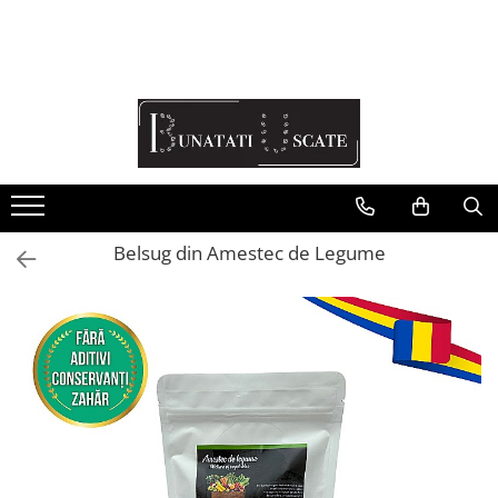
Recomandări Mihaela Faur
Legume
Ceaiuri
Condimente
Fructe
Belsug din Amestec de Legume
Pulberi