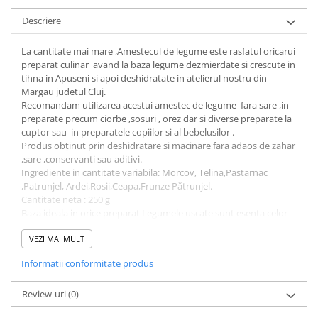
Descriere
La cantitate mai mare ,Amestecul de legume este rasfatul oricarui
preparat culinar avand la baza legume dezmierdate si crescute in
tihna in Apuseni si apoi deshidratate in atelierul nostru din
Margau judetul Cluj.
Recomandam utilizarea acestui amestec de legume fara sare ,in
preparate precum ciorbe ,sosuri , orez dar si diverse preparate la
cuptor sau in preparatele copiilor si al bebelusilor .
Produs obținut prin deshidratare si macinare fara adaos de zahar
,sare ,conservanti sau aditivi.
Ingrediente in cantitate variabila: Morcov, Telina,Pastarnac
,Patrunjel, Ardei,Rosii,Ceapa,Frunze Pătrunjel.
Cantitate neta : 250 g
Baza ideala in orice preparat Legumele uscate sunt esenta celor
zemoase si aromate la vremea lor, odata eliminata apa prin
deshidratarea blanda ce rezulta este un belsug de savoare .
VEZI MAI MULT
Pentru o cantitate de 100 g din Amestec de Legume procesam in
Informatii conformitate produs
medie 1.1 kg de Legume proaspete .
Tare drag ne este sa le Faurim toate acestea in Inima Apusenilor .
Review-uri
(0)