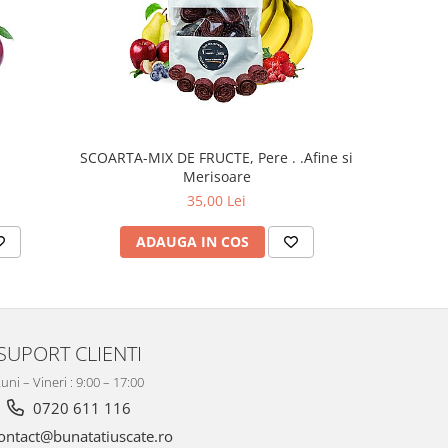
SCOARTA-MIX DE FRUCTE, Pere . .Afine si
Merisoare
35,00 Lei
ADAUGA IN COS
AD
SUPORT CLIENTI
uni – Vineri : 9:00 – 17:00
0720 611 116
ontact@bunatatiuscate.ro