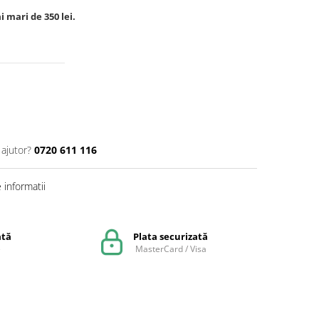
 mari de 350 lei.
 ajutor?
0720 611 116
informatii
ată
Plata securizată
e
MasterCard / Visa