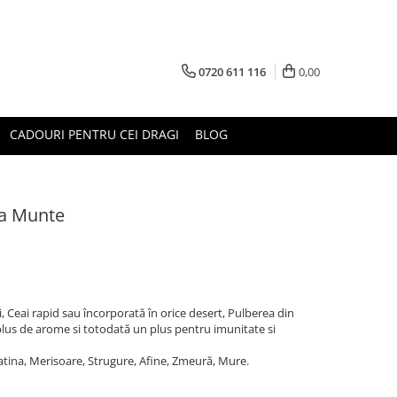
0720 611 116
0,00
CADOURI PENTRU CEI DRAGI
BLOG
la Munte
, Ceai rapid sau încorporată în orice desert, Pulberea din
plus de arome si totodată un plus pentru imunitate si
Catina, Merisoare, Strugure, Afine, Zmeură, Mure.