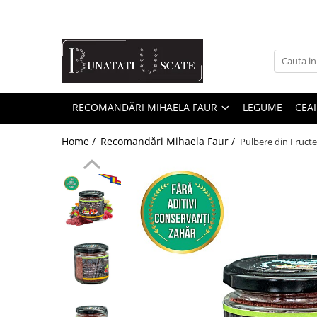
Recomandări Mihaela Faur
Legume
Ceaiuri
RECOMANDĂRI MIHAELA FAUR
LEGUME
CEAI
Condimente
Home /
Recomandări Mihaela Faur /
Fructe
Pulbere din Fruct
Pulberi