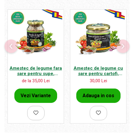
Amestec de legume fara
Amestec de legume cu
sare pentru supe,
sare pentru cartofi,
ciorbe, tocanite si
sandwichuri, salate sau
de la 35,00 Lei
30,00 Lei
mancaruri scazute
oua
Vezi Variante
Adauga in cos