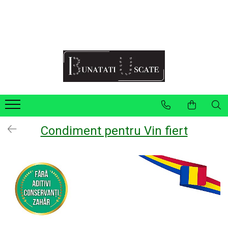
Recomandări Mihaela Faur
Legume
Ceaiuri
Condimente
Fructe
Pulberi
Condiment pentru Vin fiert